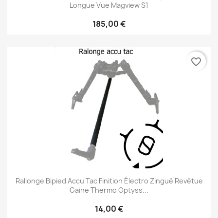
Longue Vue Magview S1
185,00 €
favorite_border
Rallonge Bipied Accu Tac Finition Électro Zingué Revêtue
Gaine Thermo Optyss...
14,00 €