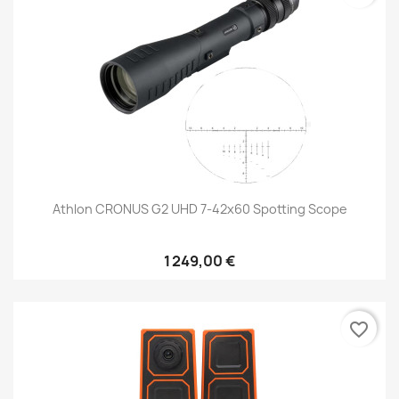
Athlon CRONUS G2 UHD 7-42x60 Spotting Scope
1 249,00 €
favorite_border