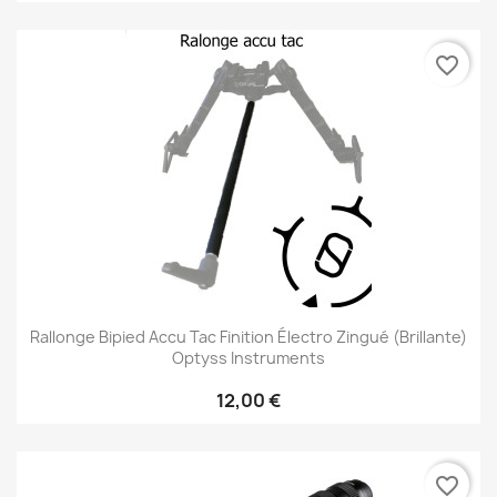
favorite_border
Rallonge Bipied Accu Tac Finition Électro Zingué (brillante)
Optyss Instruments
12,00 €
favorite_border