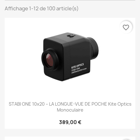
Affichage 1-12 de 100 article(s)
favorite_border
STABI ONE 10x20 – LA LONGUE-VUE DE POCHE Kite Optics
Monoculaire
389,00 €