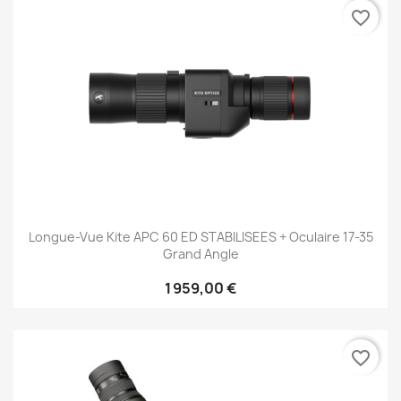
favorite_border
Longue-Vue Kite APC 60 ED STABILISEES + Oculaire 17-35
Grand Angle
1 959,00 €
favorite_border