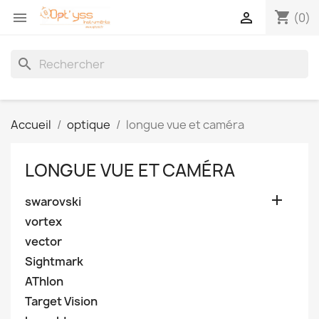
shopping_cart


(0)
search
Accueil
optique
longue vue et caméra
LONGUE VUE ET CAMÉRA

swarovski
vortex
vector
Sightmark
AThlon
Target Vision