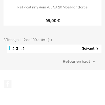
Rail Picatinny Rem 700 SA 20 Moa Nightforce
99,00 €
Affichage 1-12 de 100 article(s)
1

Suivant
2
3
…
9
Retour en haut

Facebook