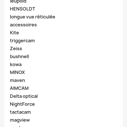
leupold
HENSOLDT
longue vue réticulée
accessoires
Kite
triggercam
Zeiss
bushnell
kowa
MINOX
maven
AIMCAM
Delta optical
NightForce
tactacam
magview