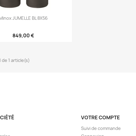
Aperçu rapide

Minox JUMELLE BL 8X56
849,00 €
 de 1 article(s)
CIÉTÉ
VOTRE COMPTE
Suivi de commande