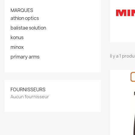
MARQUES
athlon optics
balistae solution
konus
minox
Il y a 1 produ
primary arms
FOURNISSEURS
Aucun fournisseur