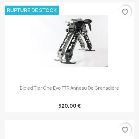
RUPTURE DE STOCK
favorite_border
Bipied Tier One Evo FTR Anneau De Grenadière
520,00 €
favorite_border