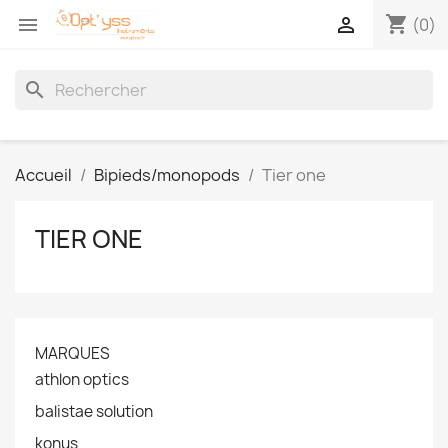
shopping_cart


(0)
search
Accueil
Bipieds/monopods
Tier one
TIER ONE
MARQUES
athlon optics
balistae solution
konus