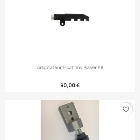
Adaptateur Picatinny Blaser R8
90,00 €
favorite_border