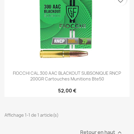
favorite_border
FIOCCHI CAL.300 AAC BLACKOUT SUBSONIQUE RNCP
200GR Cartouches Munitions Bte50
52,00 €
Affichage 1-1 de 1 article(s)
Retour en haut
