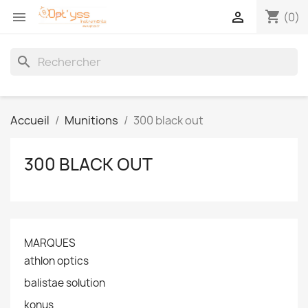
shopping_cart


(0)
search
Accueil
Munitions
300 black out
300 BLACK OUT
MARQUES
athlon optics
balistae solution
konus