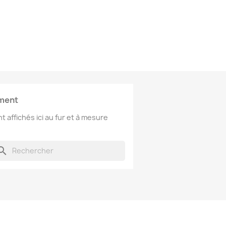
oment
t affichés ici au fur et à mesure
arch