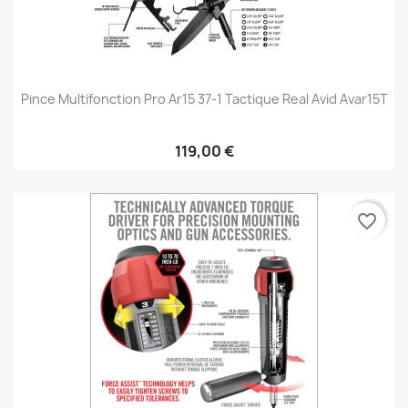
Pince Multifonction Pro Ar15 37-1 Tactique Real Avid Avar15T
119,00 €
favorite_border