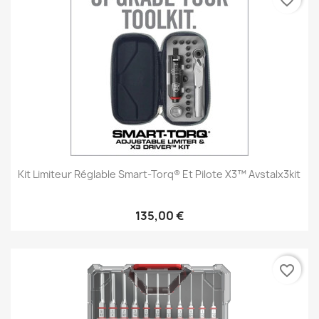
favorite_border
Kit Limiteur Réglable Smart-Torq® Et Pilote X3™ Avstalx3kit
135,00 €
favorite_border