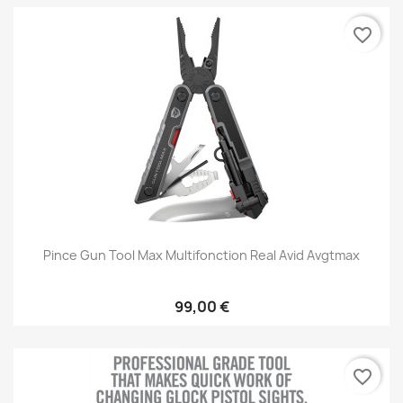
favorite_border
Pince Gun Tool Max Multifonction Real Avid Avgtmax
99,00 €
favorite_border