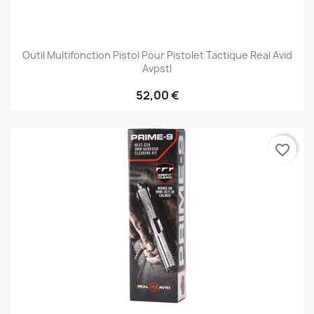
Outil Multifonction Pistol Pour Pistolet Tactique Real Avid
Avpstl
52,00 €
favorite_border