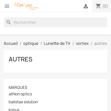
shopping_cart


(0)
search
Accueil
optique
Lunette de Tir
vortex
autres
AUTRES
MARQUES
athlon optics
balistae solution
konus