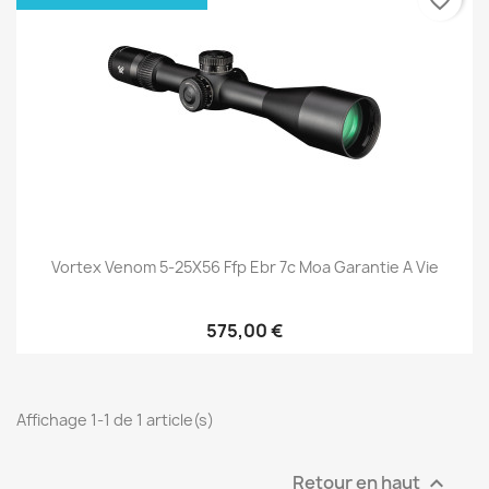
favorite_border
Vortex Venom 5-25X56 Ffp Ebr 7c Moa Garantie A Vie
575,00 €
Affichage 1-1 de 1 article(s)
Retour en haut
