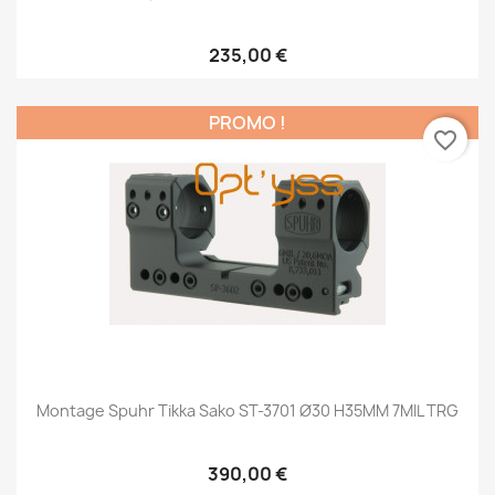
235,00 €
PROMO !
favorite_border
Montage Spuhr Tikka Sako ST-3701 Ø30 H35MM 7MIL TRG
390,00 €