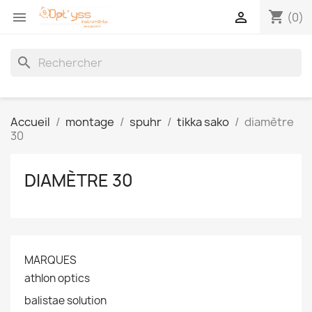
shopping_cart


(0)
search
Accueil
montage
spuhr
tikka sako
diamètre
30
DIAMÈTRE 30
MARQUES
athlon optics
balistae solution