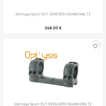
Montage Spuhr SCT-3006 Ø30 H34MM 0MIL T3
248,00 €
favorite_border
Montage Spuhr SCT-3006A Ø30 H34MM 0MIL T3