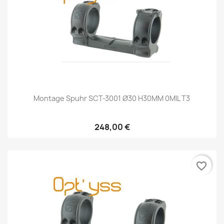
Montage Spuhr SCT-3001 Ø30 H30MM 0MIL T3
248,00 €
favorite_border