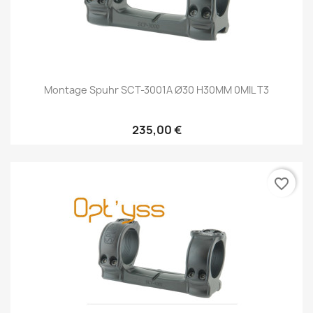
Montage Spuhr SCT-3001A Ø30 H30MM 0MIL T3
235,00 €
favorite_border