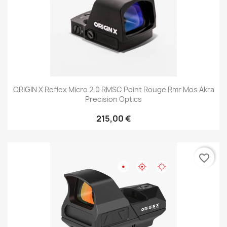
ORIGIN X Reflex Micro 2.0 RMSC Point Rouge Rmr Mos Akra
Precision Optics
215,00 €
favorite_border