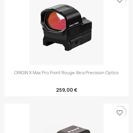
favorite_border
ORIGIN X Max Pro Point Rouge Akra Precision Optics
259,00 €
favorite_border