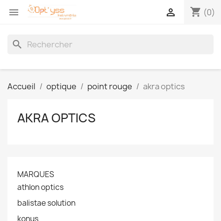
shopping_cart


(0)
search
Accueil
optique
point rouge
akra optics
AKRA OPTICS
MARQUES
athlon optics
balistae solution
konus