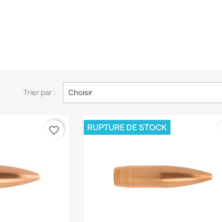
Trier par :
Choisir
RUPTURE DE STOCK
favorite_border