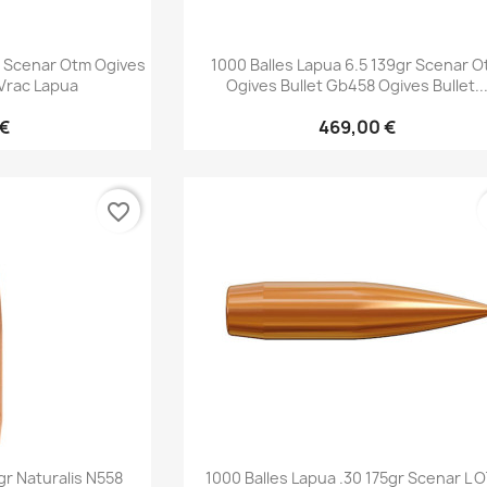
rapide
Aperçu rapide

gr Scenar Otm Ogives
1000 Balles Lapua 6.5 139gr Scenar 
 Vrac Lapua
Ogives Bullet Gb458 Ogives Bullet..
 €
469,00 €
favorite_border
rapide
Aperçu rapide

gr Naturalis N558
1000 Balles Lapua .30 175gr Scenar L 