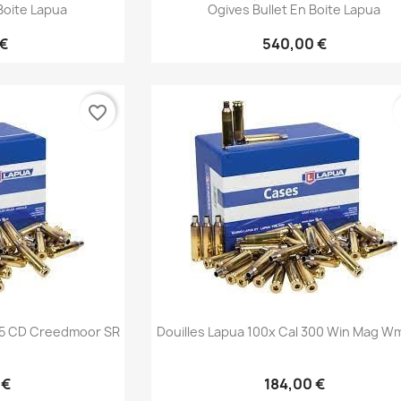
Boite Lapua
Ogives Bullet En Boite Lapua
 €
540,00 €
favorite_border
rapide
Aperçu rapide

6.5 CD Creedmoor SR
Douilles Lapua 100x Cal 300 Win Mag Wm
 €
184,00 €