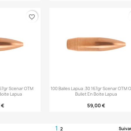
favorite_border
rapide
Aperçu rapide

 167gr Scenar OTM
100 Balles Lapua .30 167gr Scenar OTM 
Boite Lapua
Bullet En Boite Lapua
 €
59,00 €
1
Suiva
2