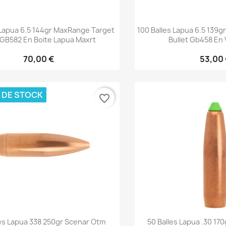
Aperçu rapide
Aperçu 


 Lapua 6.5 144gr MaxRange Target
100 Balles Lapua 6.5 139
GB582 En Boite Lapua Maxrt
Bullet Gb458 En
70,00 €
53,00
 DE STOCK
favorite_border
Aperçu rapide
Aperçu 


les Lapua 338 250gr Scenar Otm
50 Balles Lapua .30 170