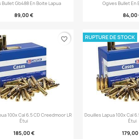
 Bullet Gb488 En Boite Lapua
Ogives Bullet En 
89,00 €
84,00
RUPTURE DE STOCK
favorite_border
Aperçu rapide
Aperçu 


apua 100x Cal 6.5 CD Creedmoor LR
Douilles Lapua 100x Cal 
Étui
Étui
185,00 €
179,00