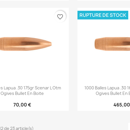
RUPTURE DE STOCK
favorite_border
Aperçu rapide
Aperçu 


es Lapua .30 175gr Scenar L Otm
1000 Balles Lapua .30
Ogives Bullet En Boite
Ogives Bullet En 
70,00 €
465,00
12 de 23 article(s)