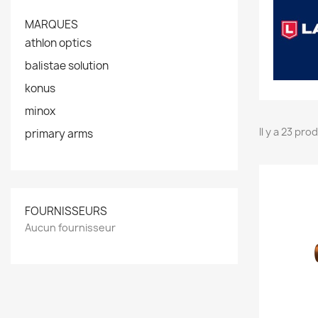
MARQUES
athlon optics
balistae solution
konus
minox
Il y a 23 pro
primary arms
FOURNISSEURS
Aucun fournisseur