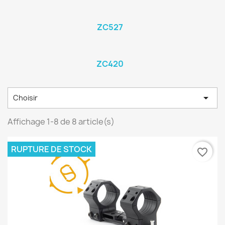
ZC527
ZC420

Choisir
Affichage 1-8 de 8 article(s)
RUPTURE DE STOCK
favorite_border