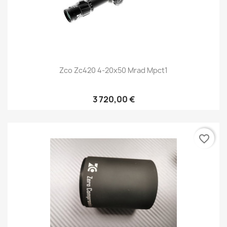
Zco Zc420 4-20x50 Mrad Mpct1
3 720,00 €
favorite_border