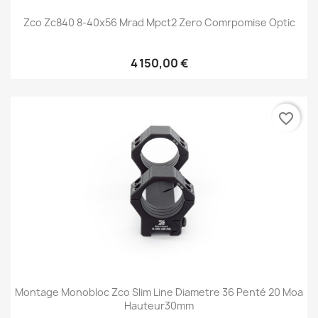
Zco Zc840 8-40x56 Mrad Mpct2 Zero Comrpomise Optic
4 150,00 €
favorite_border
Montage Monobloc Zco Slim Line Diametre 36 Penté 20 Moa
Hauteur30mm