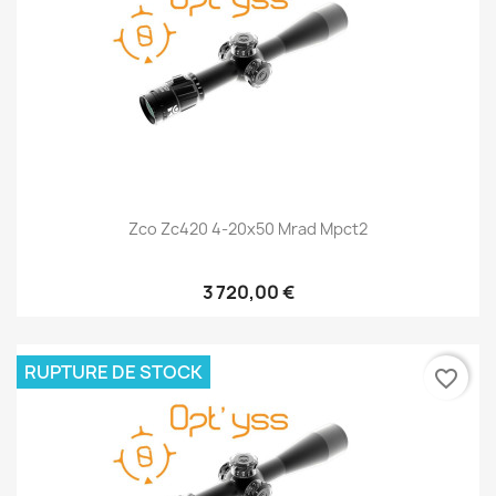
Zco Zc420 4-20x50 Mrad Mpct2
3 720,00 €
RUPTURE DE STOCK
favorite_border