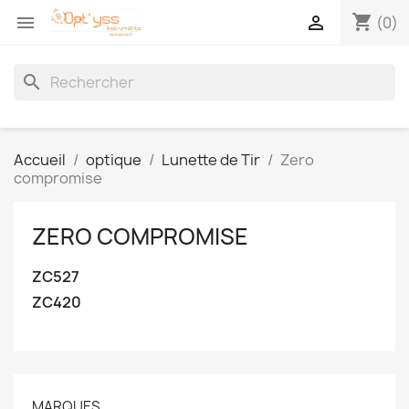
shopping_cart


(0)
search
Accueil
optique
Lunette de Tir
Zero
compromise
ZERO COMPROMISE
ZC527
ZC420
MARQUES