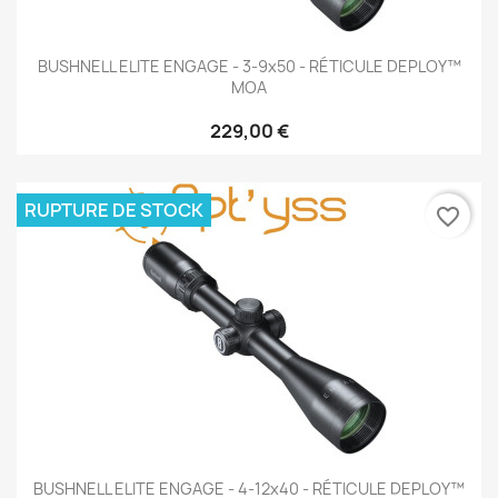
BUSHNELL ELITE ENGAGE - 3-9x50 - RÉTICULE DEPLOY™
MOA
229,00 €
RUPTURE DE STOCK
favorite_border
BUSHNELL ELITE ENGAGE - 4-12x40 - RÉTICULE DEPLOY™