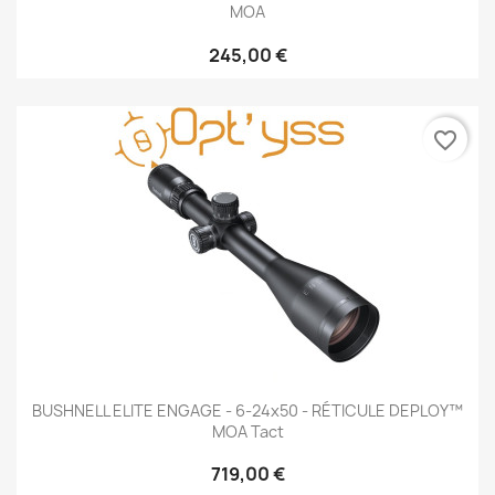
MOA
245,00 €
favorite_border
BUSHNELL ELITE ENGAGE - 6-24x50 - RÉTICULE DEPLOY™
MOA Tact
719,00 €