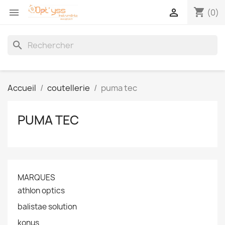
shopping_cart


(0)
search
Accueil
coutellerie
puma tec
PUMA TEC
MARQUES
athlon optics
balistae solution
konus