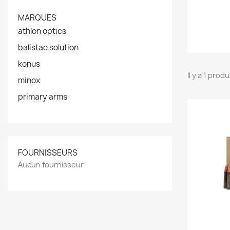
MARQUES
athlon optics
balistae solution
konus
Il y a 1 produ
minox
primary arms
FOURNISSEURS
Aucun fournisseur