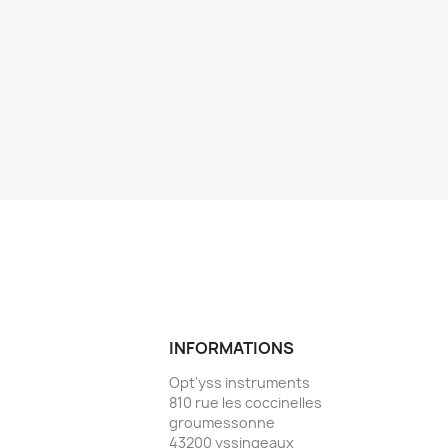
INFORMATIONS
Opt'yss instruments
810 rue les coccinelles
groumessonne
43200 yssingeaux