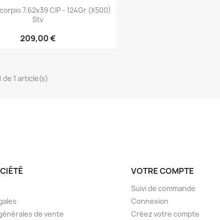
Aperçu rapide

corpio 7.62x39 CIP - 124Gr (x500)
Stv
209,00 €
 de 1 article(s)
CIÉTÉ
VOTRE COMPTE
Suivi de commande
gales
Connexion
générales de vente
Créez votre compte