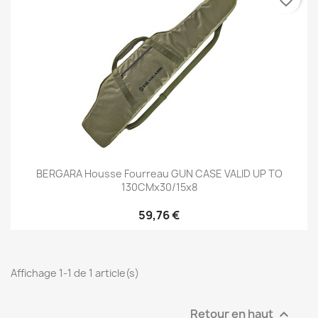
favorite_border
BERGARA Housse Fourreau GUN CASE VALID UP TO
130CMx30/15x8
59,76 €
Affichage 1-1 de 1 article(s)
Retour en haut
