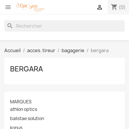
shopping_cart


(0)
search
Accueil
acces. tireur
bagagerie
bergara
BERGARA
MARQUES
athlon optics
balistae solution
konus