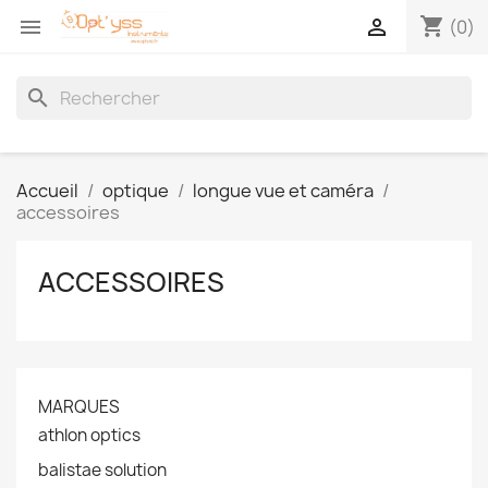
shopping_cart


(0)
search
Accueil
optique
longue vue et caméra
accessoires
ACCESSOIRES
MARQUES
athlon optics
balistae solution