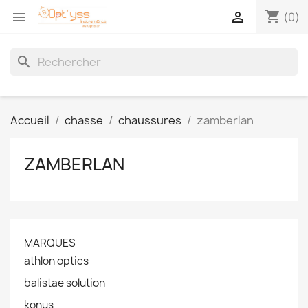
shopping_cart


(0)
search
Accueil
chasse
chaussures
zamberlan
ZAMBERLAN
MARQUES
athlon optics
balistae solution
konus