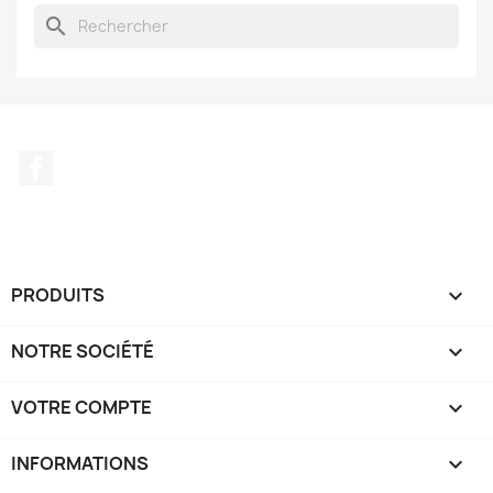
search
Facebook
PRODUITS

NOTRE SOCIÉTÉ

VOTRE COMPTE

INFORMATIONS
keyboard_arrow_down