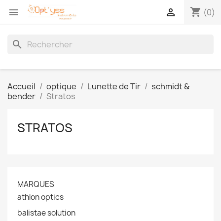
shopping_cart


(0)
search
Accueil
optique
Lunette de Tir
schmidt &
bender
Stratos
STRATOS
MARQUES
athlon optics
balistae solution