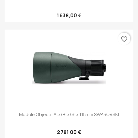
1 638,00 €
favorite_border
Module Objectif Atx/btx/stx 115mm SWAROVSKI
2 781,00 €