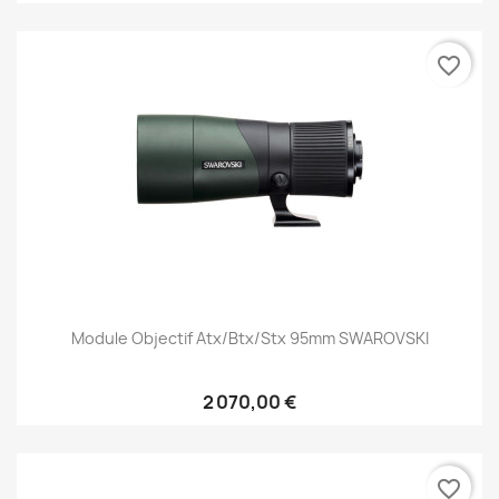
favorite_border
Module Objectif Atx/btx/stx 95mm SWAROVSKI
2 070,00 €
favorite_border