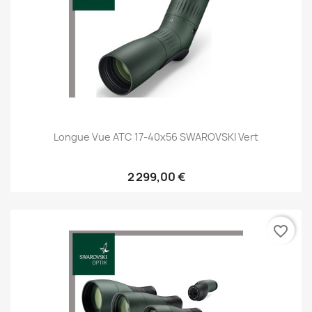
Longue Vue ATC 17-40x56 SWAROVSKI Vert
2 299,00 €
favorite_border