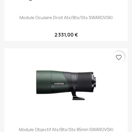
Module Oculaire Droit Atx/btx/stx SWAROVSKI
2 331,00 €
favorite_border
Module Objectif Atx/btx/stx 85mm SWAROVSKI