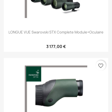
LONGUE VUE Swarovski STX Complete Module+oculaire
3 177,00 €
favorite_border