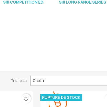
SIII COMPETITION ED
SIII LONG RANGE SERIES
Trier par :
Choisir
RUPTURE DE STOCK
favorite_border