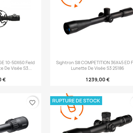
rapide
Aperçu rapide

GE 10-50X60 Field
Sightron SIII COMPETITION 36X45 ED 
e De Visée S3...
Lunette De Visée S3 25186
0 €
1 239,00 €
RUPTURE DE STOCK
favorite_border