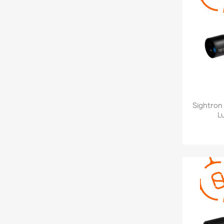
Sightron
L