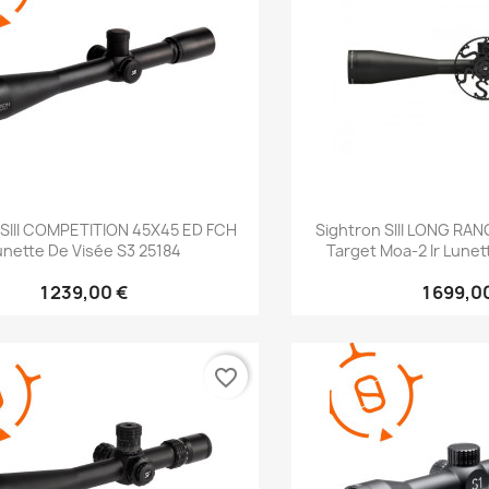
Aperçu rapide
Aperçu 


 SIII COMPETITION 45X45 ED FCH
Sightron SIII LONG RAN
unette De Visée S3 25184
Target Moa-2 Ir Lunett
1 239,00 €
1 699,0
favorite_border