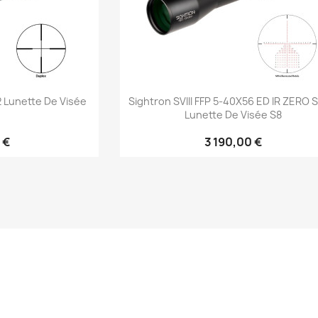
rapide
Aperçu rapide

2 Lunette De Visée
Sightron SVIII FFP 5-40X56 ED IR ZERO
Lunette De Visée S8
 €
3 190,00 €