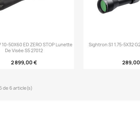
Aperçu rapide
Aperçu 


V 10-50X60 ED ZERO STOP Lunette
Sightron S1 1.75-5X32 G
De Visée S5 27012
2 899,00 €
289,00
6 de 6 article(s)