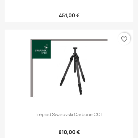
451,00 €
favorite_border
Trépied Swarovski Carbone CCT
810,00 €