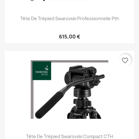
Tête De Trépied Swarovski Professionnelle Pth
615,00 €
favorite_border
Tête De Trépied Swarovski Compact CTH