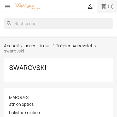
shopping_cart


(0)
search
Accueil
acces. tireur
Trépieds/chevalet
swarovski
SWAROVSKI
MARQUES
athlon optics
balistae solution