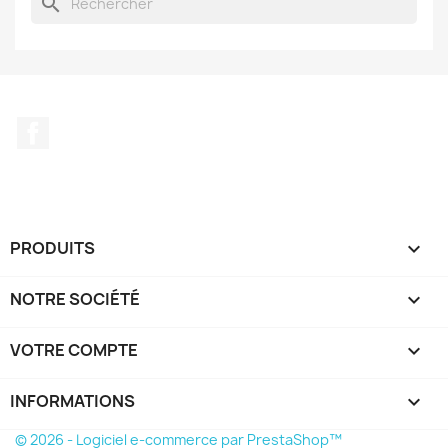
search
Facebook
PRODUITS

NOTRE SOCIÉTÉ

VOTRE COMPTE

INFORMATIONS
keyboard_arrow_down
© 2026 - Logiciel e-commerce par PrestaShop™