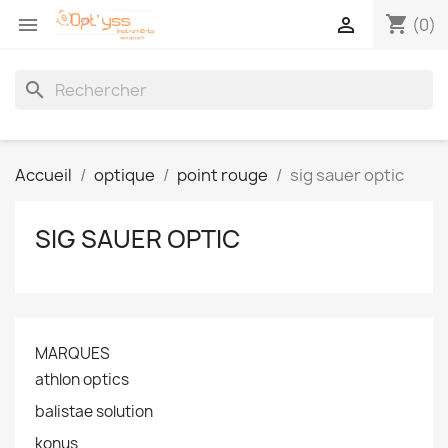
shopping_cart


(0)
search
Accueil
optique
point rouge
sig sauer optic
SIG SAUER OPTIC
MARQUES
athlon optics
balistae solution
konus