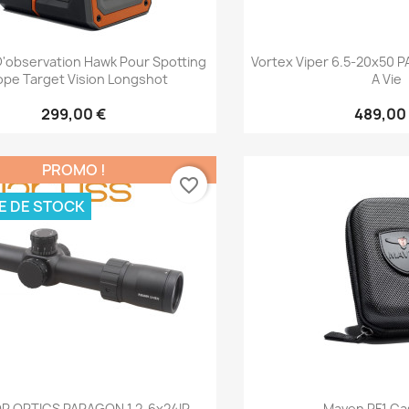
Aperçu rapide
Aperçu 


'observation Hawk Pour Spotting
Vortex Viper 6.5-20x50 PA Ret 
Scope Target Vision Longshot
A Vie
299,00 €
489,00
PROMO !
favorite_border
E DE STOCK
Aperçu rapide
Aperçu 


R OPTICS PARAGON 1.2-6x24IR
Maven RF1 Ca