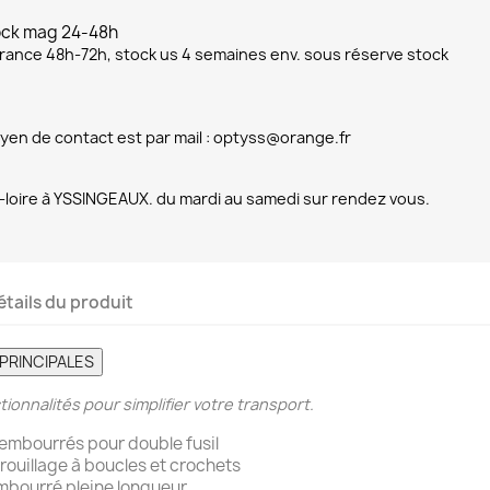
tock mag 24-48h
 france 48h-72h, stock us 4 semaines env. sous réserve stock
yen de contact est par mail : optyss@orange.fr
-loire à YSSINGEAUX. du mardi au samedi sur rendez vous.
étails du produit
PRINCIPALES
ionnalités pour simplifier votre transport.
mbourrés pour double fusil
rouillage à boucles et crochets
mbourré pleine longueur