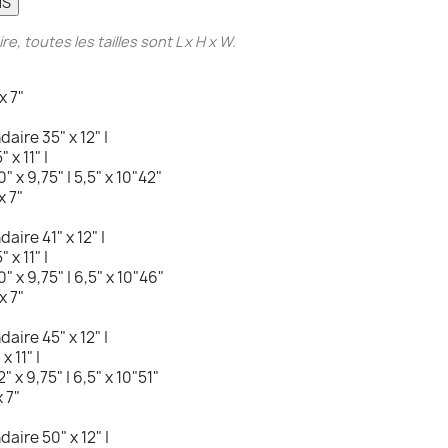
NS
re, toutes les tailles sont
L x H x W.
x 7"
ndaire
35" x 12" |
" x 11" |
0" x 9,75" |
5,5" x 10"
42"
x 7"
ndaire
41" x 12" |
" x 11" |
0" x 9,75" |
6,5" x 10"
46"
x 7"
ndaire
45" x 12" |
x 11" |
2" x 9,75" |
6,5" x 10"
51"
x 7"
ndaire
50" x 12" |