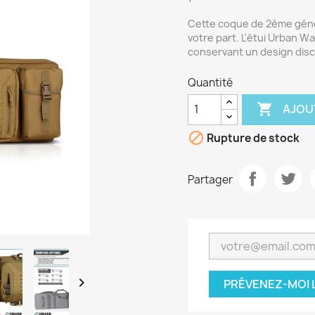
Cette coque de 2ème géné
votre part.
L'étui Urban Wa
conservant un design disc
Quantité

AJOU

Rupture de stock
Partager

PRÉVENEZ-MOI 