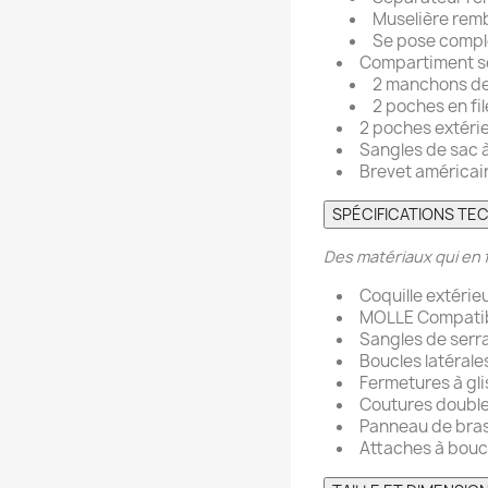
Muselière rem
Se pose complè
Compartiment s
2 manchons de
2 poches en fi
2 poches extéri
Sangles de sac à
Brevet américai
SPÉCIFICATIONS TE
Des matériaux qui en 
Coquille extérie
MOLLE Compati
Sangles de serr
Boucles latérale
Fermetures à gli
Coutures doubl
Panneau de bra
Attaches à bouc