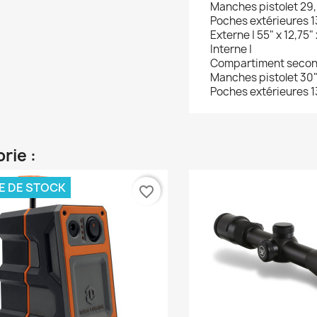
Manches pistolet
29,5
Poches extérieures
1
Externe |
55" x 12,75" 
Interne |
Compartiment seco
Manches pistolet
30" 
Poches extérieures
1
rie :
E DE STOCK
favorite_border