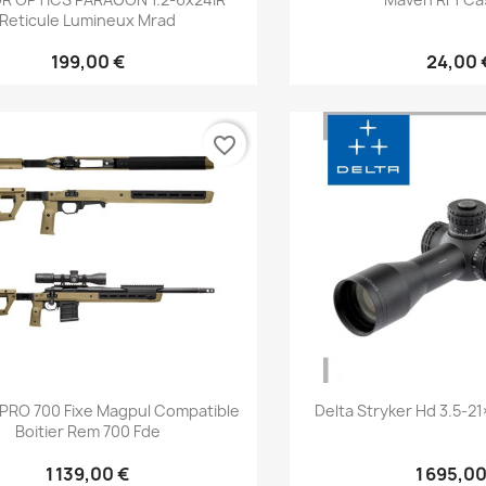
Reticule Lumineux Mrad
199,00 €
24,00 
favorite_border
Aperçu rapide
Aperçu 


PRO 700 Fixe Magpul Compatible
Delta Stryker Hd 3.5-21
Boitier Rem 700 Fde
1 139,00 €
1 695,00