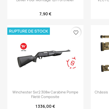
7,90 €
RUPTURE DE STOCK
favorite_border
Aperçu rapide

Winchester Sxr2 308w Carabine Pompe
Châssis 
Fileté Composite
1 336,00 €