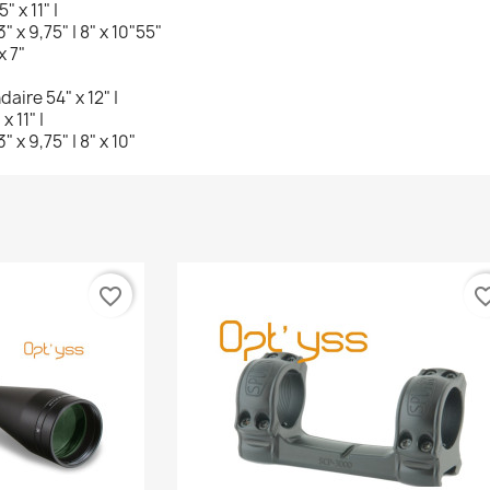
" x 11" |
3" x 9,75" |
8" x 10"
55"
x 7"
ndaire
54" x 12" |
x 11" |
3" x 9,75" |
8" x 10"
favorite_border
favorite_b