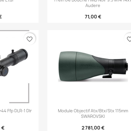
Audere
€
71,00 €
favorite_border
favorite_b
rapide
Aperçu rapide

×44 Ffp DLR-1 Dlr
Module Objectif Atx/btx/stx 115mm
SWAROVSKI
 €
2 781,00 €