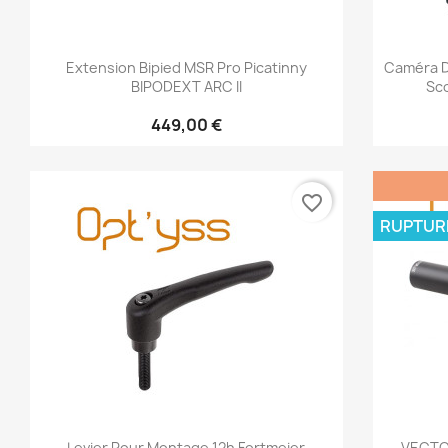
Aperçu rapide

Extension Bipied MSR Pro Picatinny
Caméra D
BIPODEXT ARC II
449,00 €
favorite_border
RUPTUR
Aperçu rapide

Levier Pour Montage 12h Fortmeier
VECTO