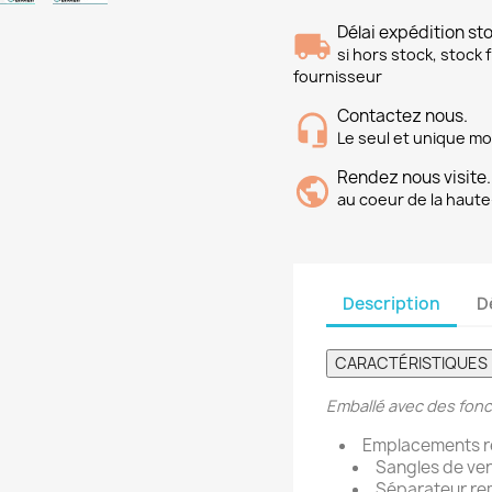
Délai expédition s
si hors stock, stock
fournisseur
Contactez nous.
Le seul et unique mo
Rendez nous visite.
au coeur de la haute
Description
D
CARACTÉRISTIQUES 
Emballé avec des fonct
Emplacements re
Sangles de ver
Séparateur re