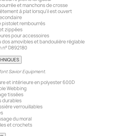
bourrée et manchons de crosse
tement à plat lorsqu'il est ouvert
econdaire
 pistolet rembourrés
let zippées
eures pour accessoires
 dos amovibles et bandoulière réglable
n n° D892180
CHNIQUES
font Savior Equipment.
ure et intérieure en polyester 600D
ble Webbing
age tissées
s durables
ssière verrouillables
es
ssage du moral
les et crochets